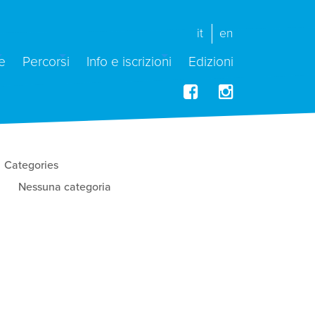
it
en
e
Percorsi
Info e iscrizioni
Edizioni
Categories
Nessuna categoria