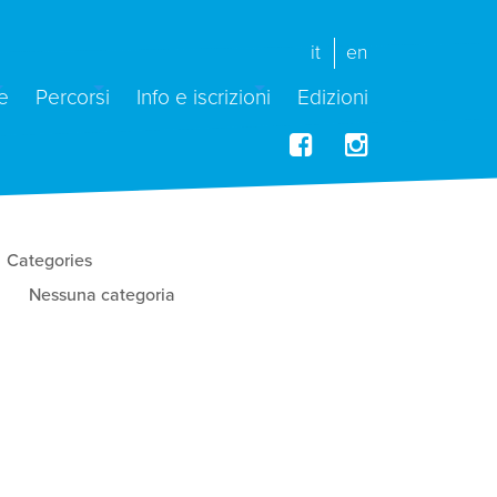
it
en
e
Percorsi
Info e iscrizioni
Edizioni
Categories
Nessuna categoria