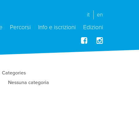
it
en
e
Percorsi
Info e iscrizioni
Edizioni
Categories
Nessuna categoria