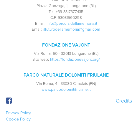
"Il futuro della Memoria"
Piazza Gonzaga, 1, Longarone (BL)
Tel:
+39 3317377435
C.F.
93031560258
Email:
info@percorsidellamemoria.it
Email:
ilfuturodellamemoria@gmail.com
FONDAZIONE VAJONT
Via Roma, 60 - 32013 Longarone (BL)
Sito web:
https://fondazionevajont.org/
PARCO NATURALE DOLOMITI FRIULANE
Via Roma, 4 - 33080 Cimolais (PN)
www.parcodolomitifriulane.it
Credits
Privacy Policy
Cookie Policy