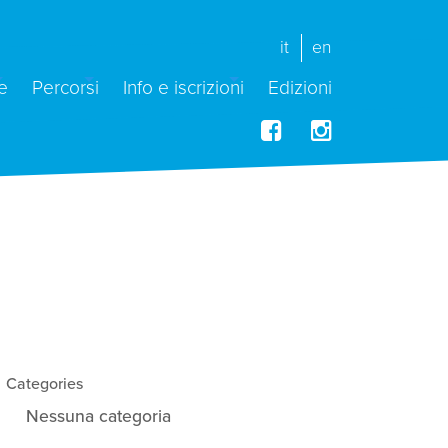
it
en
e
Percorsi
Info e iscrizioni
Edizioni
Categories
Nessuna categoria