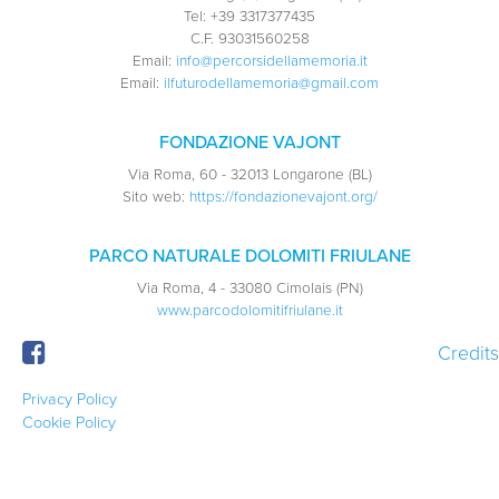
Tel:
+39 3317377435
C.F.
93031560258
Email:
info@percorsidellamemoria.it
Email:
ilfuturodellamemoria@gmail.com
FONDAZIONE VAJONT
Via Roma, 60 - 32013 Longarone (BL)
Sito web:
https://fondazionevajont.org/
PARCO NATURALE DOLOMITI FRIULANE
Via Roma, 4 - 33080 Cimolais (PN)
www.parcodolomitifriulane.it
Credits
Privacy Policy
Cookie Policy