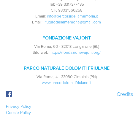
Tel:
+39 3317377435
C.F.
93031560258
Email:
info@percorsidellamemoria.it
Email:
ilfuturodellamemoria@gmail.com
FONDAZIONE VAJONT
Via Roma, 60 - 32013 Longarone (BL)
Sito web:
https://fondazionevajont.org/
PARCO NATURALE DOLOMITI FRIULANE
Via Roma, 4 - 33080 Cimolais (PN)
www.parcodolomitifriulane.it
Credits
Privacy Policy
Cookie Policy