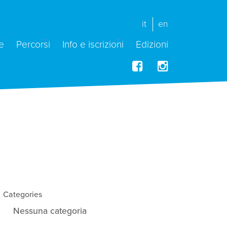
it
en
e
Percorsi
Info e iscrizioni
Edizioni
Categories
Nessuna categoria