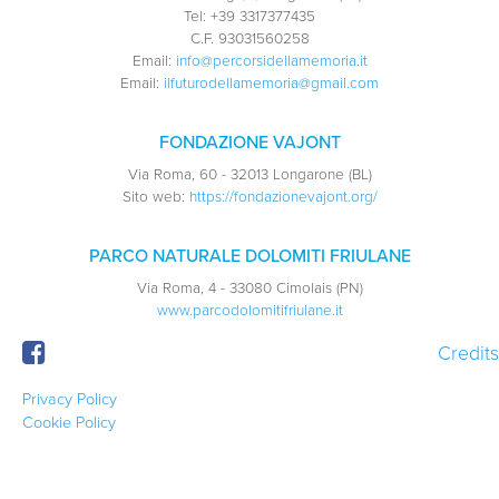
Tel:
+39 3317377435
C.F.
93031560258
Email:
info@percorsidellamemoria.it
Email:
ilfuturodellamemoria@gmail.com
FONDAZIONE VAJONT
Via Roma, 60 - 32013 Longarone (BL)
Sito web:
https://fondazionevajont.org/
PARCO NATURALE DOLOMITI FRIULANE
Via Roma, 4 - 33080 Cimolais (PN)
www.parcodolomitifriulane.it
Credits
Privacy Policy
Cookie Policy