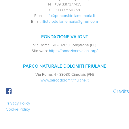
Tel:
+39 3317377435
C.F.
93031560258
Email:
info@percorsidellamemoria.it
Email:
ilfuturodellamemoria@gmail.com
FONDAZIONE VAJONT
Via Roma, 60 - 32013 Longarone (BL)
Sito web:
https://fondazionevajont.org/
PARCO NATURALE DOLOMITI FRIULANE
Via Roma, 4 - 33080 Cimolais (PN)
www.parcodolomitifriulane.it
Credits
Privacy Policy
Cookie Policy