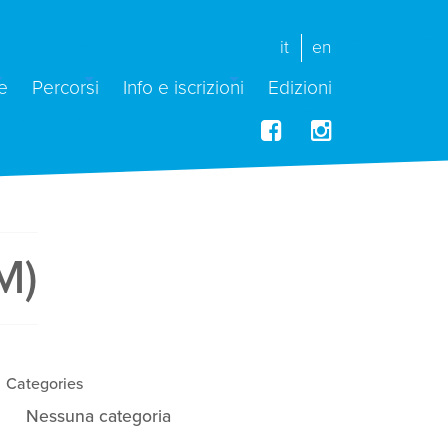
it
en
e
Percorsi
Info e iscrizioni
Edizioni
M)
Categories
Nessuna categoria