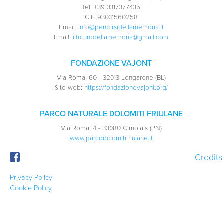
Tel:
+39 3317377435
C.F.
93031560258
Email:
info@percorsidellamemoria.it
Email:
ilfuturodellamemoria@gmail.com
FONDAZIONE VAJONT
Via Roma, 60 - 32013 Longarone (BL)
Sito web:
https://fondazionevajont.org/
PARCO NATURALE DOLOMITI FRIULANE
Via Roma, 4 - 33080 Cimolais (PN)
www.parcodolomitifriulane.it
Credits
Privacy Policy
Cookie Policy