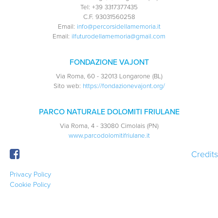
Tel:
+39 3317377435
C.F.
93031560258
Email:
info@percorsidellamemoria.it
Email:
ilfuturodellamemoria@gmail.com
FONDAZIONE VAJONT
Via Roma, 60 - 32013 Longarone (BL)
Sito web:
https://fondazionevajont.org/
PARCO NATURALE DOLOMITI FRIULANE
Via Roma, 4 - 33080 Cimolais (PN)
www.parcodolomitifriulane.it
Credits
Privacy Policy
Cookie Policy