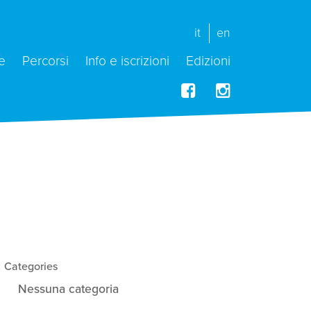
it
en
e
Percorsi
Info e iscrizioni
Edizioni
Categories
Nessuna categoria