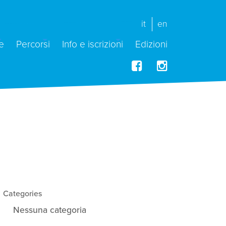
it
en
e
Percorsi
Info e iscrizioni
Edizioni
Categories
Nessuna categoria