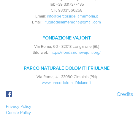
Tel:
+39 3317377435
C.F.
93031560258
Email:
info@percorsidellamemoria.it
Email:
ilfuturodellamemoria@gmail.com
FONDAZIONE VAJONT
Via Roma, 60 - 32013 Longarone (BL)
Sito web:
https://fondazionevajont.org/
PARCO NATURALE DOLOMITI FRIULANE
Via Roma, 4 - 33080 Cimolais (PN)
www.parcodolomitifriulane.it
Credits
Privacy Policy
Cookie Policy