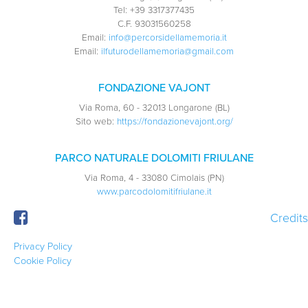
Tel:
+39 3317377435
C.F.
93031560258
Email:
info@percorsidellamemoria.it
Email:
ilfuturodellamemoria@gmail.com
FONDAZIONE VAJONT
Via Roma, 60 - 32013 Longarone (BL)
Sito web:
https://fondazionevajont.org/
PARCO NATURALE DOLOMITI FRIULANE
Via Roma, 4 - 33080 Cimolais (PN)
www.parcodolomitifriulane.it
Credits
Privacy Policy
Cookie Policy