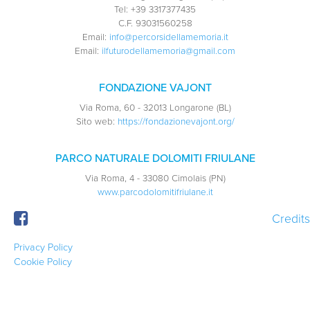
Tel:
+39 3317377435
C.F.
93031560258
Email:
info@percorsidellamemoria.it
Email:
ilfuturodellamemoria@gmail.com
FONDAZIONE VAJONT
Via Roma, 60 - 32013 Longarone (BL)
Sito web:
https://fondazionevajont.org/
PARCO NATURALE DOLOMITI FRIULANE
Via Roma, 4 - 33080 Cimolais (PN)
www.parcodolomitifriulane.it
Credits
Privacy Policy
Cookie Policy