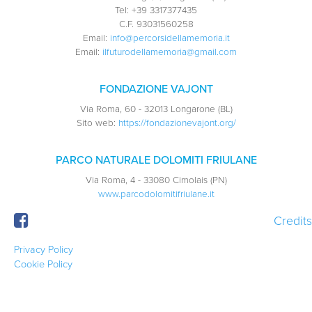
Tel:
+39 3317377435
C.F.
93031560258
Email:
info@percorsidellamemoria.it
Email:
ilfuturodellamemoria@gmail.com
FONDAZIONE VAJONT
Via Roma, 60 - 32013 Longarone (BL)
Sito web:
https://fondazionevajont.org/
PARCO NATURALE DOLOMITI FRIULANE
Via Roma, 4 - 33080 Cimolais (PN)
www.parcodolomitifriulane.it
Credits
Privacy Policy
Cookie Policy