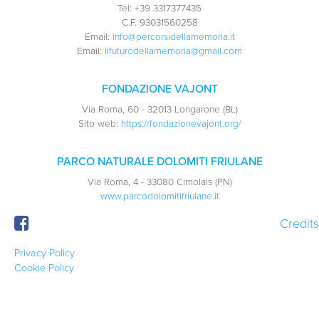
Tel:
+39 3317377435
C.F.
93031560258
Email:
info@percorsidellamemoria.it
Email:
ilfuturodellamemoria@gmail.com
FONDAZIONE VAJONT
Via Roma, 60 - 32013 Longarone (BL)
Sito web:
https://fondazionevajont.org/
PARCO NATURALE DOLOMITI FRIULANE
Via Roma, 4 - 33080 Cimolais (PN)
www.parcodolomitifriulane.it
Credits
Privacy Policy
Cookie Policy